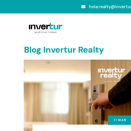
hola.realty@invertur
Blog Invertur Realty
11
MAR