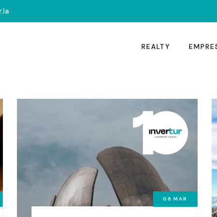
.la
REALTY
EMPRE
06
MAR