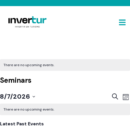
There are no upcoming events.
Seminars
E
Event
8/7/2026
SEARC
MO
V
Sear
Select
N
There are no upcoming events.
and
date.
View
Latest Past Events
Navig