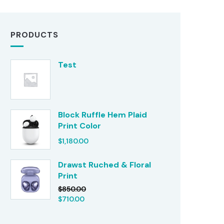
PRODUCTS
Test
Block Ruffle Hem Plaid
Print Color
$
1,180.00
Drawst Ruched & Floral
Print
$
850.00
$
710.00